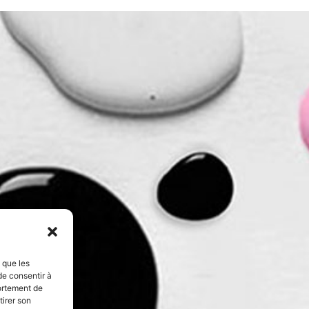
s que les
de consentir à
ortement de
tirer son