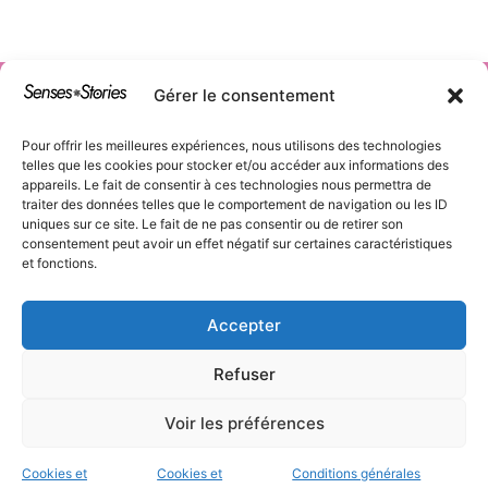
Gérer le consentement
Pour offrir les meilleures expériences, nous utilisons des technologies
AGENCE DE
telles que les cookies pour stocker et/ou accéder aux informations des
Tous droits
appareils. Le fait de consentir à ces technologies nous permettra de
réservés
COMMUNICA
traiter des données telles que le comportement de navigation ou les ID
uniques sur ce site. Le fait de ne pas consentir ou de retirer son
TION -
consentement peut avoir un effet négatif sur certaines caractéristiques
BRANDING -
et fonctions.
STORYTELLIN
Accepter
G
Refuser
CGU
–
Mentions
Légales
–
Cookies
Voir les préférences
et confidentialité
Cookies et
Cookies et
Conditions générales